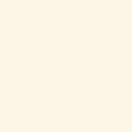
0
0
Lesné zvieratká
Tieto zvieratká sú krásny edukačný materiál, mám ho doma 
napodobneniny zvieratiek, krásne reálne.
ewslettera
E-mail
vých kolekciách a exkluzívnych