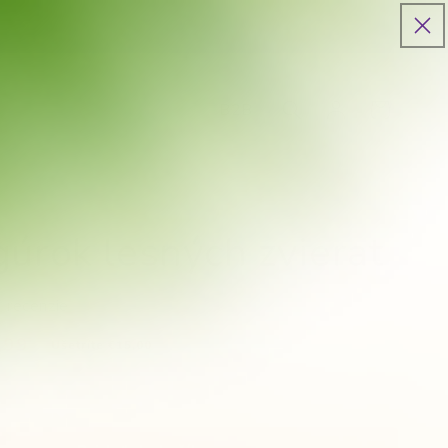
B2B
Košík
gúrok lesných zvierat
 recenzie
,99
Ušetríte €15,00