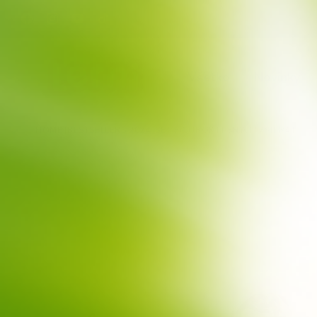
Súťaž s Lerni - Kúpte Colormag a vyhrajte dovolenku v hodnote
5000€.
Všetko
Novinky
HOME
BESTSELLERS 2024
SET FIGÚROK LESNÝCH ZVIERAT