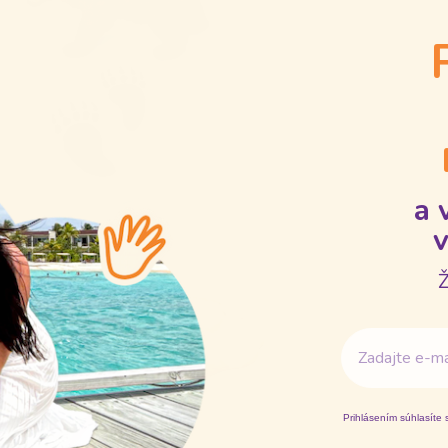
a 
v
Ž
Email
Prihlásením súhlasíte 