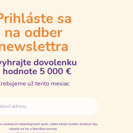
Prihláste sa
na odber
newslettra
vyhrajte dovolenku
 hodnote 5 000 €
rebujeme už tento mesiac
so zasielaním marketingových správ, vďaka ktorým budete dostávať tipy,
nápady na hry a špeciálne ponuky.