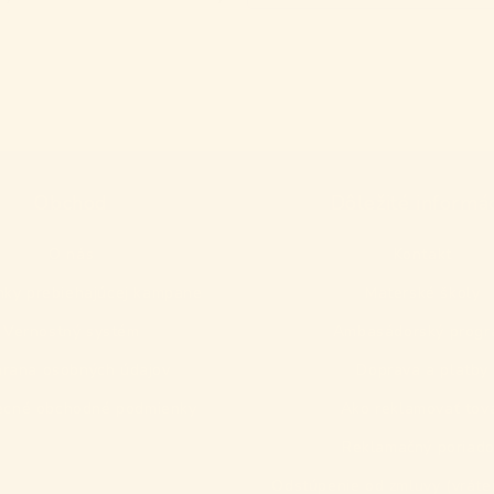
Obchod
Dôležité informá
O nás
Kontakt
ky prebiehajúcej kampane
Materské školy
Vernostný systém
Ambasádorský prog
rana osobných údajov
Doprava a platby
cné obchodné podmienky
Ako reklamovať tov
Reklamačný poriad
Odstúpenie od zmluvy (vráte