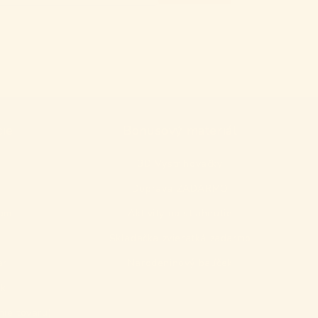
cie
Bonusový materiál
3D Vystrihovačky
Doprava ZADARMO
ram
Aktivity na stiahnutie
Skladačka zvieratká zadarmo
ar
Narodeninový balíček
ok
nie tovaru)