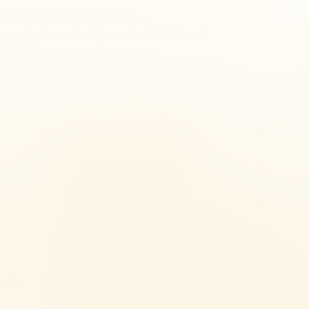
Pridať do košíka
var skladom odosielame do 24-48 hodín.
nia
nia
back
100 dní na vrátenie
poštovné zdarma nad
tovaru
35€