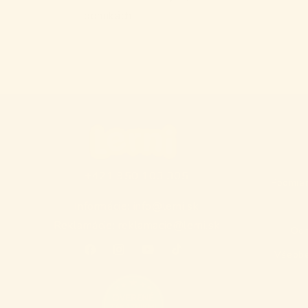
ponukách.
+421 950 103 305
Podmien
Informácie: info@lerni.sk
Reklamácie: reklamacie@lerni.sk
Och
Všeobe