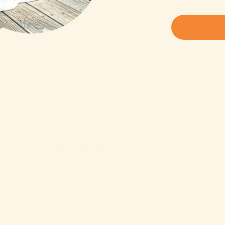
Recenzie zákazníkov
5.00 z 5
Na základe 1 recenzie
1
0
0