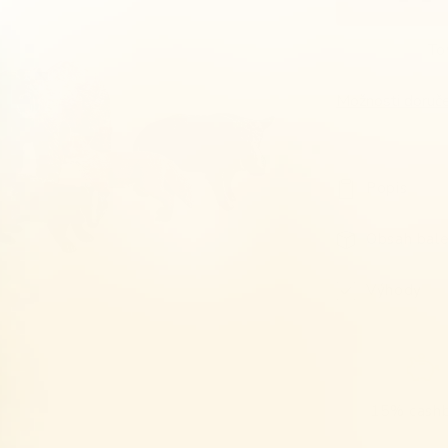
To
Možnosti doruče
Popis
Obsah bale
Výhody
15% cash