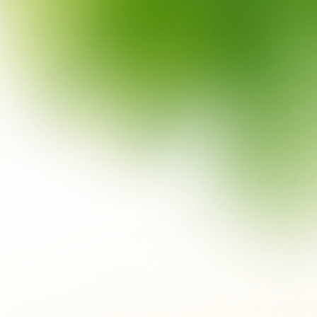
Zľava 50% na stavebnicu Colormag TUBES s kódom TUBES50.
Výpredaj
Blog
Lerni+
Set fi
-25%
1
€44
€59,99
Skladom