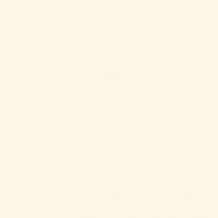
Sort by
Gabriela Zajačková
Výhody:
rýchlosť a informovanosť
Prihláste sa na odber n
Buďte medzi prvými, ktorí sa dozvedia o no