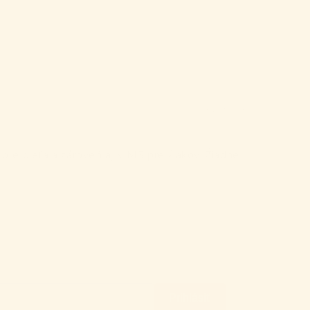
08/12/2025
pre dieťa a zároveň aj v MŠ pre žiakov. Žiadne
Prihlásiť