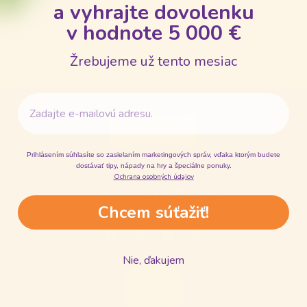
a vyhrajte dovolenku
v hodnote 5 000 €
Žrebujeme už tento mesiac
Email
Prihlásením súhlasíte so zasielaním marketingových správ, vďaka ktorým budete
+421 950 103 305
dostávať tipy, nápady na hry a špeciálne ponuky.
Ochrana osobných údajov
Informácie: info@lerni.sk
Chcem súťažiť!
Reklamácie: reklamacie@lerni.sk
Nie, ďakujem